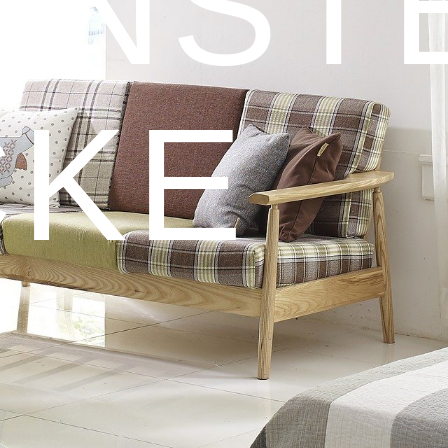
ÖNST
CKE